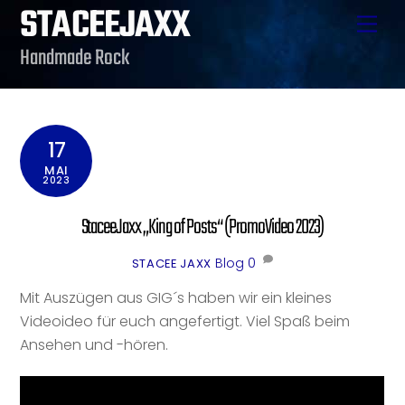
STACEEJAXX
Skip
Men
to
Handmade Rock
content
17
MAI
2023
StaceeJaxx „King of Posts“ (PromoVideo 2023)
Blog
0
STACEE JAXX
Mit Auszügen aus GIG´s haben wir ein kleines
Videoideo für euch angefertigt. Viel Spaß beim
Ansehen und -hören.