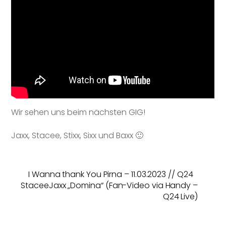
Wir sehen uns beim nächsten GIG!
Jaxx, Stacee, Stixx, Sixx und Baxx 🙂
I Wanna thank You Pirna – 11.03.2023 // Q24
StaceeJaxx „Domina“ (Fan-Video via Handy –
Q24 Live)