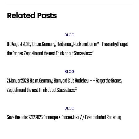
Related Posts
BLOG
08 August 2026, 10 p.m. Germany, Heidenau „Rock am Damm“ – Free entry! Forget
the Stones, Zeppelin and the rest. Think about StaceeJaxx®
BLOG
21 Januar 2026, 8 p.m. Germany, Barnyard Club Radebeul – – Forget the Stones,
Zeppelin and the rest. Think about StaceeJaxx®
BLOG
Save the date: 27.12.2025 Stoneape + StaceeJaxx // Eventbahnhof Radeburg